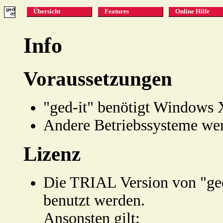
ged
Übersicht
Features
Online Hilfe
it!
Info
Voraussetzungen
"ged-it" benötigt Windows 
Andere Betriebssysteme wer
Lizenz
Die TRIAL Version von "ged
benutzt werden.
Ansonsten gilt: