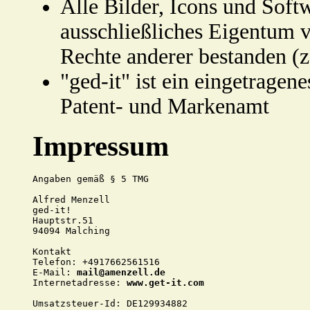
Alle Bilder, Icons und Soft
ausschließliches Eigentum v
Rechte anderer bestanden (z
"ged-it" ist ein eingetrage
Patent- und Markenamt
Impressum
Angaben gemäß § 5 TMG

Alfred Menzell

ged-it!

Hauptstr.51

94094 Malching

Kontakt

Telefon: +4917662561516

E-Mail: 
mail@amenzell.de
Internetadresse: 
www.get-it.com
Umsatzsteuer-Id: DE129934882
